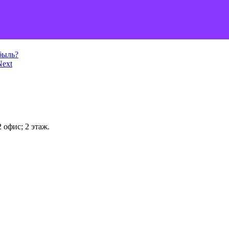
Связаться
быль?
Next
 офис; 2 этаж.