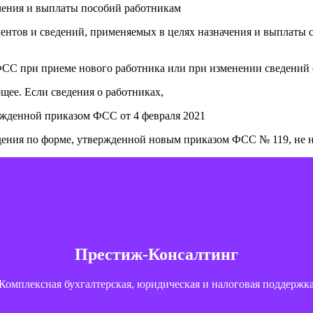
чения и выплаты пособий работникам
ентов и сведений, применяемых в целях назначения и выплаты 
в ФСС при приеме нового работника или при изменении сведени
щее. Если сведения о работниках,
ержденной приказом ФСС от 4 февраля 2021
едения по форме, утвержденной новым приказом ФСС № 119, не 
Контакты
г. Тюмень, ул. Пржевальского, 36 — 215, 222 офис; 2 этаж
Престиж-Консалтинг
+7 (3452) 20-88-35
+7 (904) 496-11-63
Комплексная бухгалтерская, юридическая и налоговая поддержк