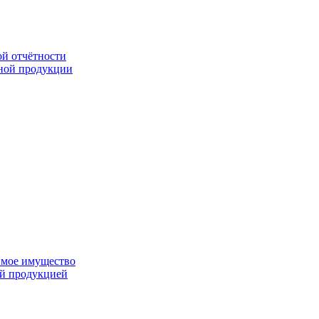
ой отчётности
ьной продукции
имое имущество
ой продукцией