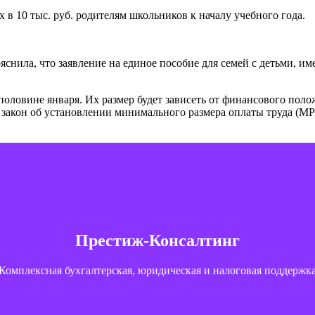
 в 10 тыс. руб. родителям школьников к началу учебного года.
яснила, что заявление на единое пособие для семей с детьми, и
оловине января. Их размер будет зависеть от финансового положе
акон об установлении минимального размера оплаты труда (МРОТ
Контакты
г. Тюмень, ул. Пржевальского, 36 — 215, 222 офис; 2 этаж
Престиж-Консалтинг
+7 (3452) 20-88-35
+7 (904) 496-11-63
Комплексная бухгалтерская, юридическая и налоговая поддержк
Связаться