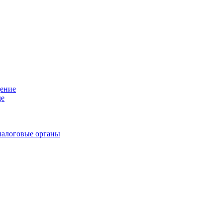
дение
де
налоговые органы