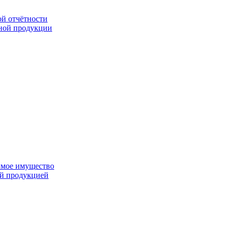
ой отчётности
ьной продукции
имое имущество
ой продукцией