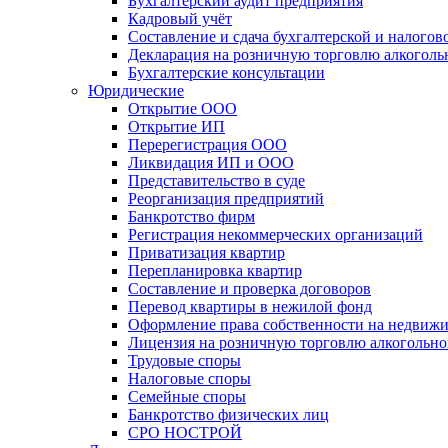
Бухгалтерский аудит предприятия
Кадровый учёт
Составление и сдача бухгалтерской и налогов
Декларация на розничную торговлю алкогол
Бухгалтерские консультации
Юридические
Открытие ООО
Открытие ИП
Перерегистрация ООО
Ликвидация ИП и ООО
Представительство в суде
Реорганизация предприятий
Банкротство фирм
Регистрация некоммерческих организаций
Приватизация квартир
Перепланировка квартир
Составление и проверка договоров
Перевод квартиры в нежилой фонд
Оформление права собственности на недвиж
Лицензия на розничную торговлю алкогольн
Трудовые споры
Налоговые споры
Семейные споры
Банкротство физических лиц
СРО НОСТРОЙ