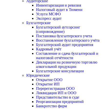
Аудиторские
Инвентаризация и ревизия
Налоговый аудит в Тюмени
Услуги МСФО
Экспресс аудит
Бухгалтерские
Бухгалтерский аутсорсинг
(сопровождение)
Постановка бухгалтерского учета
Восстановление бухгалтерского учёта
Бухгалтерский аудит предприятия
Кадровый учёт
Составление и сдача бухгалтерской и
налоговой отчётности
Декларация на розничную торговлю
алкогольной продукции
Бухгалтерские консультации
Юридические
Открытие ООО
Открытие ИП
Перерегистрация ООО
Ликвидация ИП и ООО
Представительство в суде
Реорганизация предприятий
Банкротство фирм