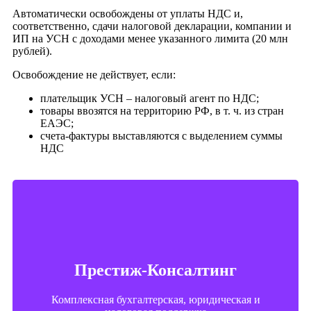
Автоматически освобождены от уплаты НДС и,
соответственно, сдачи налоговой декларации, компании и
ИП на УСН с доходами менее указанного лимита (20 млн
рублей).
Освобождение не действует, если:
плательщик УСН – налоговый агент по НДС;
товары ввозятся на территорию РФ, в т. ч. из стран
ЕАЭС;
счета-фактуры выставляются с выделением суммы
НДС
Контакты
г. Тюмень, ул. Пржевальского, 36 — 215, 222 офис;
2 этаж
Престиж-Консалтинг
+7 (3452) 20-88-35
Комплексная бухгалтерская, юридическая и
+7 (904) 496-11-63