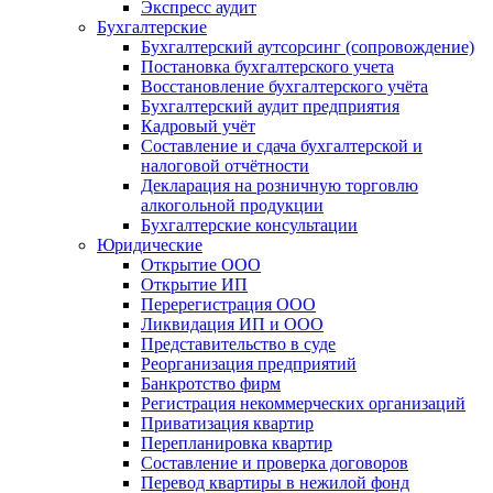
Экспресс аудит
Бухгалтерские
Бухгалтерский аутсорсинг (сопровождение)
Постановка бухгалтерского учета
Восстановление бухгалтерского учёта
Бухгалтерский аудит предприятия
Кадровый учёт
Составление и сдача бухгалтерской и
налоговой отчётности
Декларация на розничную торговлю
алкогольной продукции
Бухгалтерские консультации
Юридические
Открытие ООО
Открытие ИП
Перерегистрация ООО
Ликвидация ИП и ООО
Представительство в суде
Реорганизация предприятий
Банкротство фирм
Регистрация некоммерческих организаций
Приватизация квартир
Перепланировка квартир
Составление и проверка договоров
Перевод квартиры в нежилой фонд