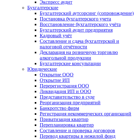
Экспресс аудит
Бухгалтерские
Бухгалтерский аутсорсинг (сопровождение)
Постановка бухгалтерского учета
Восстановление бухгалтерского учёта
Бухгалтерский аудит предприятия
Кадровый учёт
Составление и сдача бухгалтерской и
налоговой отчётности
Декларация на розничную торговлю
алкогольной продукции
Бухгалтерские консультации
Юридические
Открытие ООО
Открытие ИП
Перерегистрация ООО
Ликвидация ИП и ООО
Представительство в суде
Реорганизация предприятий
Банкротство фирм
Регистрация некоммерческих организаций
Приватизация квартир
Перепланировка квартир
Составление и проверка договоров
Перевод квартиры в нежилой фонд