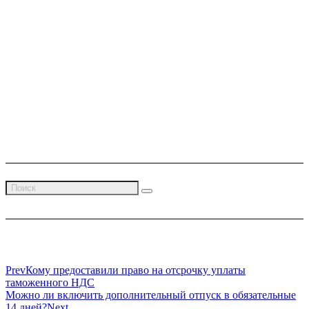
Комплексная бухгалтерская, юридическая и налоговая
поддержка
Контакты
г. Тюмень, ул. Пржевальского, 36 — 215, 222 офис; 2 этаж
+7 (3452) 20-88-35
+7 (904) 496-11-63
Связаться
Prev
Кому предоставили право на отсрочку уплаты
таможенного НДС
Можно ли включить дополнительный отпуск в обязательные
14 дней?
Next