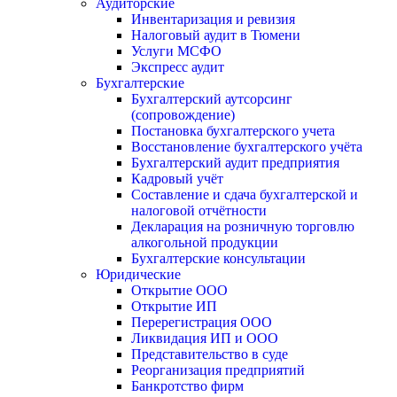
Аудиторские
Инвентаризация и ревизия
Налоговый аудит в Тюмени
Услуги МСФО
Экспресс аудит
Бухгалтерские
Бухгалтерский аутсорсинг
(сопровождение)
Постановка бухгалтерского учета
Восстановление бухгалтерского учёта
Бухгалтерский аудит предприятия
Кадровый учёт
Составление и сдача бухгалтерской и
налоговой отчётности
Декларация на розничную торговлю
алкогольной продукции
Бухгалтерские консультации
Юридические
Открытие ООО
Открытие ИП
Перерегистрация ООО
Ликвидация ИП и ООО
Представительство в суде
Реорганизация предприятий
Банкротство фирм