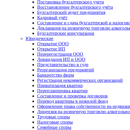
Постановка бухгалтерского учета
Восстановление бухгалтерского учёта
Бухгалтерский аудит предприятия
Кадровый учёт
Составление и сдача бухгалтерской и налогов
Декларация на розничную торговлю алкогол
Бухгалтерские консультации
Юридические
Открытие ООО
Открытие ИП
Перерегистрация ООО
Ликвидация ИП и ООО
Представительство в суде
Реорганизация предприятий
Банкротство фирм
Регистрация некоммерческих организаций
Приватизация квартир
Перепланировка квартир
Составление и проверка договоров
Перевод квартиры в нежилой фонд
Оформление права собственности на недвиж
Лицензия на розничную торговлю алкогольн
Трудовые споры
Налоговые споры
Семейные споры