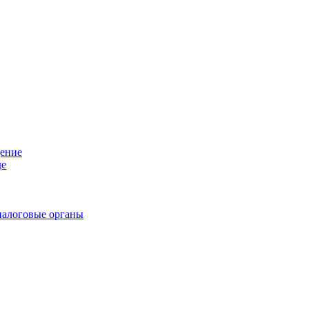
дение
де
налоговые органы