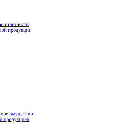
ой отчётности
ьной продукции
имое имущество
ой продукцией