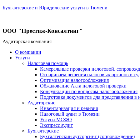
Бухгалтерские и Юридические услуги в Тюмени
ООО "Престиж-Консалтинг"
Аудиторская компания
О компании
Услуги
Налоговая помощь
Камеральные проверки налоговой, сопровож
Оспариваем решения налоговых органов в су
Оптимизация налогообложения
Обжалование Акта налоговой проверки
Консультации по вопросам налогообложения
Подготовка документов для представления в 
Аудиторские
Инвентаризация и ревизия
Налоговый аудит в Тюмени
Услуги МСФО
Экспресс аудит
Бухгалтерские
Бухгалтерский аутсорсинг (сопровождение)