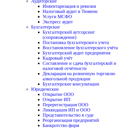
Аудиторские
Инвентаризация и ревизия
Налоговый аудит в Тюмени
Услуги МСФО
Экспресс аудит
Бухгалтерские
Бухгалтерский аутсорсинг
(сопровождение)
Постановка бухгалтерского учета
Восстановление бухгалтерского учёта
Бухгалтерский аудит предприятия
Кадровый учёт
Составление и сдача бухгалтерской и
налоговой отчётности
Декларация на розничную торговлю
алкогольной продукции
Бухгалтерские консультации
Юридические
Открытие ООО
Открытие ИП
Перерегистрация ООО
Ликвидация ИП и ООО
Представительство в суде
Реорганизация предприятий
Банкротство фирм